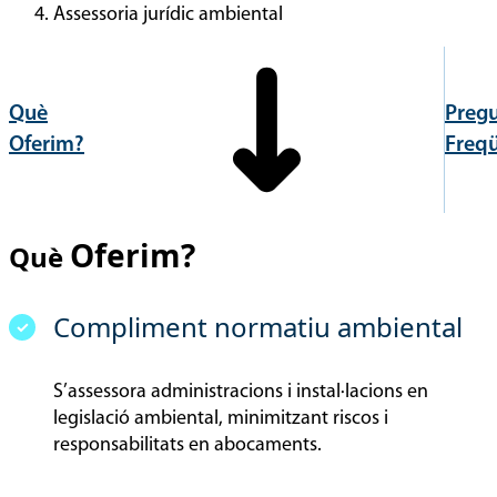
Assessoria jurídic ambiental
Què
Preg
Oferim?
Freq
Oferim?
Què
Compliment normatiu ambiental
S’assessora administracions i instal·lacions en
legislació ambiental, minimitzant riscos i
responsabilitats en abocaments.