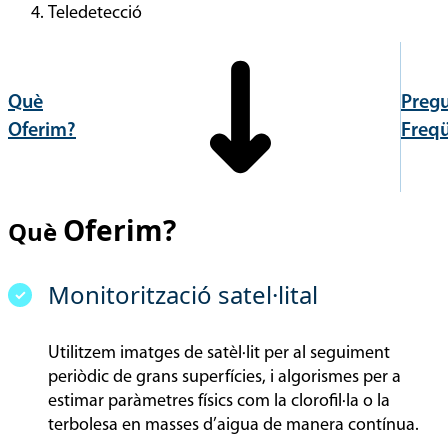
Teledetecció
Què
Preg
Oferim?
Freq
Oferim?
Què
Monitorització satel·lital
Utilitzem imatges de satèl·lit per al seguiment
periòdic de grans superfícies, i algorismes per a
estimar paràmetres físics com la clorofil·la o la
terbolesa en masses d’aigua de manera contínua.