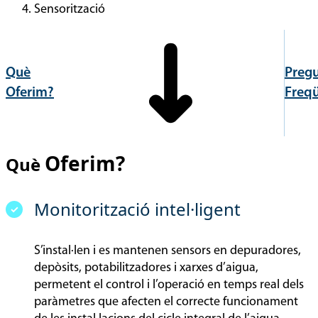
Sensorització
Què
Preg
Oferim?
Freq
Oferim?
Què
Monitorització intel·ligent
S’instal·len i es mantenen sensors en depuradores,
depòsits, potabilitzadores i xarxes d’aigua,
permetent el control i l’operació en temps real dels
paràmetres que afecten el correcte funcionament