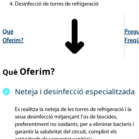
Desinfecció de torres de refrigeració
Què
Preg
Oferim?
Freq
Oferim?
Què
Neteja i desinfecció especialitzada
Es realitza la neteja de les torres de refrigeració i la
seua desinfecció mitjançant l’ús de biocides,
preferentment no oxidants, per a eliminar bacteris i
garantir la salubritat del circuit, complint els