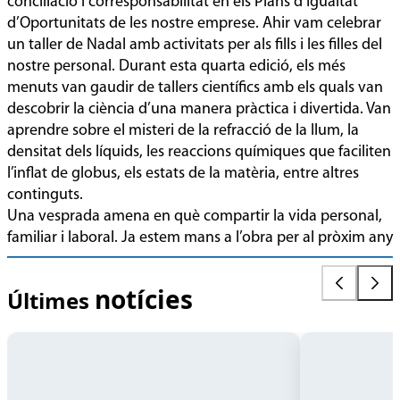
conciliació i corresponsabilitat en els Plans d’Igualtat
d’Oportunitats de les nostre emprese. Ahir vam celebrar
un taller de Nadal amb activitats per als fills i les filles del
nostre personal. Durant esta quarta edició, els més
menuts van gaudir de tallers científics amb els quals van
descobrir la ciència d’una manera pràctica i divertida. Van
aprendre sobre el misteri de la refracció de la llum, la
densitat dels líquids, les reaccions químiques que faciliten
l’inflat de globus, els estats de la matèria, entre altres
continguts.
Quan
Pioners
Una vesprada amena en què compartir la vida personal,
les
en
familiar i laboral. Ja estem mans a l’obra per al pròxim any
dades
el
avisen
sector
2026-
2026-
notícies
abans
hídric
Últimes
08-
07-
que
05
23
arribe
la
sequera