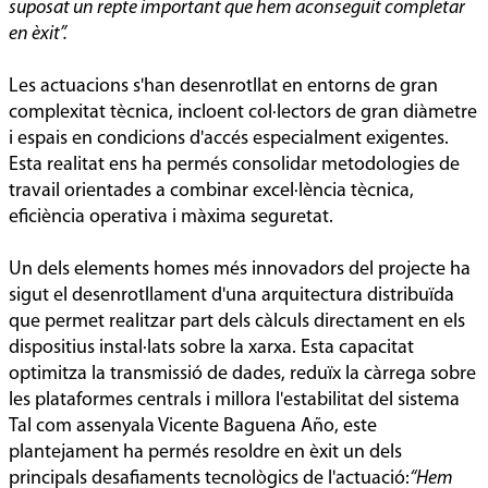
suposat un repte important que hem aconseguit completar
en èxit”.
Les actuacions s'han desenrotllat en entorns de gran
complexitat tècnica, incloent col·lectors de gran diàmetre
i espais en condicions d'accés especialment exigentes.
Esta realitat ens ha permés consolidar metodologies de
travail orientades a combinar excel·lència tècnica,
eficiència operativa i màxima seguretat.
Un dels elements homes més innovadors del projecte ha
sigut el desenrotllament d'una arquitectura distribuïda
que permet realitzar part dels càlculs directament en els
dispositius instal·lats sobre la xarxa. Esta capacitat
optimitza la transmissió de dades, reduïx la càrrega sobre
les plataformes centrals i millora l'estabilitat del sistema
Tal com assenyala Vicente Baguena Año, este
plantejament ha permés resoldre en èxit un dels
principals desafiaments tecnològics de l'actuació:
“Hem