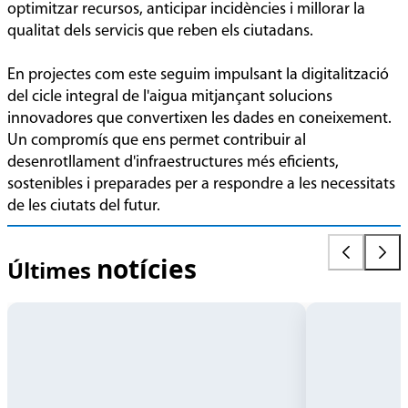
optimitzar recursos, anticipar incidències i millorar la
qualitat dels servicis que reben els ciutadans.
En projectes com este seguim impulsant la digitalització
del cicle integral de l'aigua mitjançant solucions
innovadores que convertixen les dades en coneixement.
Un compromís que ens permet contribuir al
desenrotllament d'infraestructures més eficients,
Quan
Pioners
sostenibles i preparades per a respondre a les necessitats
les
en
de les ciutats del futur.
dades
el
avisen
sector
2026-
2026-
notícies
abans
hídric
Últimes
08-
07-
que
05
23
arribe
la
sequera