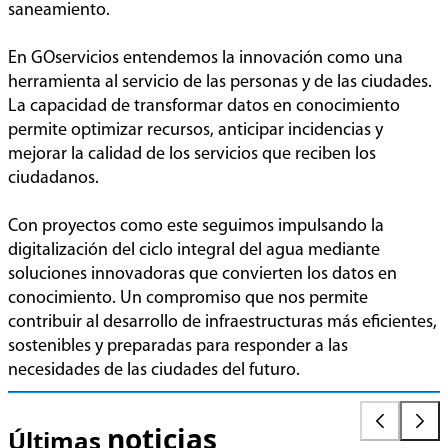
saneamiento.
En GOservicios entendemos la innovación como una
herramienta al servicio de las personas y de las ciudades.
La capacidad de transformar datos en conocimiento
permite optimizar recursos, anticipar incidencias y
mejorar la calidad de los servicios que reciben los
ciudadanos.
Con proyectos como este seguimos impulsando la
digitalización del ciclo integral del agua mediante
soluciones innovadoras que convierten los datos en
conocimiento. Un compromiso que nos permite
contribuir al desarrollo de infraestructuras más eficientes,
Cuando
Pioneros
sostenibles y preparadas para responder a las
los
en
necesidades de las ciudades del futuro.
datos
el
avisan
sector
2026-
2026-
noticias
antes
hídrico
Últimas
08-
07-