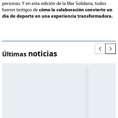
personas. Y en esta edición de la Mar Solidaria, todos
fueron testigos de
cómo la colaboración convierte un
día de deporte en una experiencia transformadora.
Cuando
Pioneros
los
en
datos
el
avisan
sector
2026-
2026-
noticias
antes
hídrico
Últimas
08-
07-
que
05
23
la
sequía